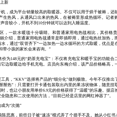
闹上新
干机，成为平台销量较高的取暖器。不仅可以用于烘干被褥，还
产生热风，从通风口出来的热风，在被褥里形成热循环。记者
行声音较小，开机不到10分钟就可以达到入睡温度。
区，一款水暖毯十分吸睛。和普通家用电热毯相比，其价格贵了
素丽介绍，普通家用电热毯通常是即插即用，通过电热丝加热，
清水，通过“双管齐下”一边加热一边水循环的方式取暖，优点是
和带小孩的家长会来咨询。”
售价为148元的“奶茶充电宝”：不仅将充电宝和暖手宝的功能合
着它边取暖边给手机充电。店员向东梅介绍，该产品价格略高，
工具，“KKV”选择将产品的“细分化”做到极致。今年不仅推出
“掰掰热”：只需要打开卡通包装取出内里的果冻状物体，随意捏
时，也让小朋友用单价6.9元的价格获得了“温暖”的乐趣。据店
全隐患和二次使用的方法，“目前已经是店里的网红神器了”。
成为“次抛”
陈思惠，前些日子被“速冻”模式弄了个措手不及。她从小红书A