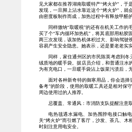
见大家都在推荐湖南取暖特产“烤火炉”，于
发现，一旦脚上沾水靠近这个“烤火炉”，就
由密度板制作而成，加热过程中有释放甲醛的
同样缴纳“取暖税”的还有在机关工作的
买了个“车内循环加热机”，将其底部用粘胶
两三次发现，该加热机体积过大、影响驾驶
容易产生安全隐患。她表示，还是要老老实实
同样，家住通州区的市民陈英考虑到冬天
绒质地的暖手袋。据店员介绍，和普通注水
为有充电口，一旦暖手袋沾上饭菜污渍后，无
面对各种新奇特的御寒用品，你会选择
备考”的阶段，使用的取暖工具还是相对保守
周边使用过的人推荐。
忌覆盖、常通风：市消防支队提醒注意
电热毯遇水漏电、加热围脖电接口触
关“烤火炉”而引燃了客厅，沙发、茶几、木
时刻注意用电安全。