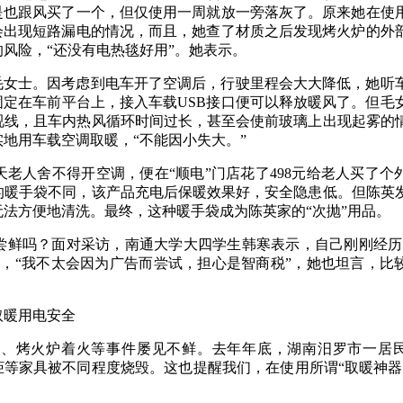
是也跟风买了一个，但仅使用一周就放一旁落灰了。原来她在使
会出现短路漏电的情况，而且，她查了材质之后发现烤火炉的外
风险，“还没有电热毯好用”。她表示。
毛女士。因考虑到电车开了空调后，行驶里程会大大降低，她听
固定在车前平台上，接入车载USB接口便可以释放暖风了。但毛
视线，且车内热风循环时间过长，甚至会使前玻璃上出现起雾的
地用车载空调取暖，“不能因小失大。”
老人舍不得开空调，便在“顺电”门店花了498元给老人买了个
的暖手袋不同，该产品充电后保暖效果好，安全隐患低。但陈英
法方便地清洗。最终，这种暖手袋成为陈英家的“次抛”用品。
尝鲜吗？面对采访，南通大学大四学生韩寒表示，自己刚刚经历
，“我不太会因为广告而尝试，担心是智商税”，她也坦言，比
取暖用电安全
电、烤火炉着火等事件屡见不鲜。去年年底，湖南汨罗市一居
柜等家具被不同程度烧毁。这也提醒我们，在使用所谓“取暖神器