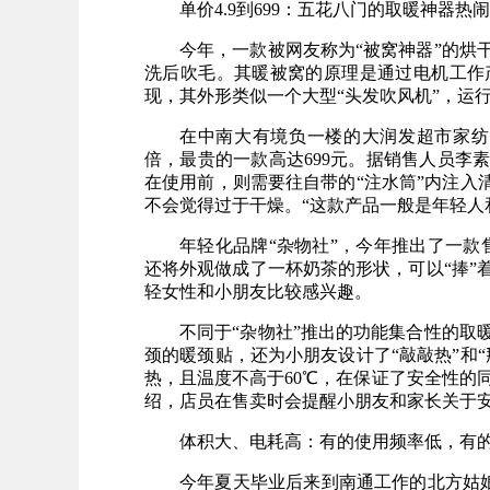
单价4.9到699：五花八门的取暖神器热
今年，一款被网友称为“被窝神器”的烘
洗后吹毛。其暖被窝的原理是通过电机工作
现，其外形类似一个大型“头发吹风机”，运
在中南大有境负一楼的大润发超市家纺
倍，最贵的一款高达699元。据销售人员李
在使用前，则需要往自带的“注水筒”内注入
不会觉得过于干燥。“这款产品一般是年轻人
年轻化品牌“杂物社”，今年推出了一款
还将外观做成了一杯奶茶的形状，可以“捧”
轻女性和小朋友比较感兴趣。
不同于“杂物社”推出的功能集合性的取暖
颈的暖颈贴，还为小朋友设计了“敲敲热”和
热，且温度不高于60℃，在保证了安全性的同
绍，店员在售卖时会提醒小朋友和家长关于安
体积大、电耗高：有的使用频率低，有的
今年夏天毕业后来到南通工作的北方姑娘