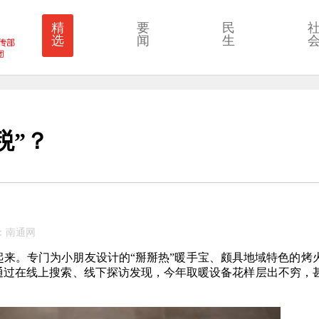
精
要
民
选
闻
生
税”？
来源：南通网
来。专门为小朋友设计的“掰掰热”暖手宝、颇具地域特色的烤
通过在线上搜索、线下探访发现，今年取暖设备花样层出不穷，