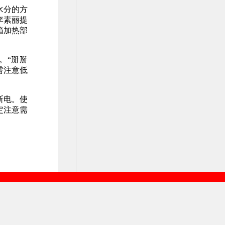
水分的方
李素丽提
箱加热部
。“掰掰
需注意低
断电。使
定注意需