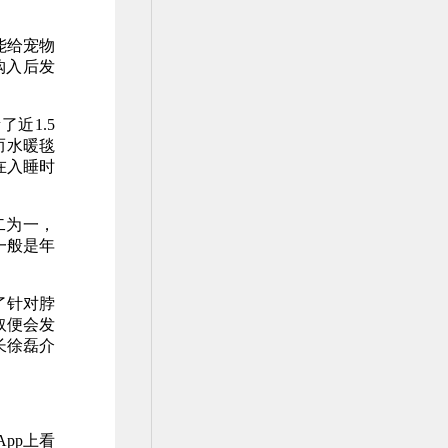
能给宠物
购入后发
近1.5
而水暖毯
在入睡时
二为一，
一般是年
了针对脖
取便会发
长徐磊介
pp上看