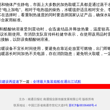
易和物体产生静电，市面上大多数的加热取暖工具都是通过蒸干
“电上加电”。相对于电热毯的燥热，水暖毯舒适且相对安全。
客在选择时，看重制热速度的同时要选择国家认证产品，确保水
符合家用标准。
饱和醋酸钠溶液受到震动时，会迅速结晶并释放热量，温度较高
建议长期使用。市消防支队宣传科杜健华表示，在使用该用品时
孩接触，以防误食醋酸钠溶液。
取暖设备不宜长时间使用，要避免在靠近处放置可燃物，出门即
电暖器长时间加热不关电源，存在消防隐患；避免明火取暖，一
目建设再提速
下一篇：
全球最大集装箱船在通出江试航
主办：南通日报社 南通报业新传媒发展有限公司 版权所有
联系地址：中国江苏省南通市世纪大道8号
苏ICP备08106468号-4