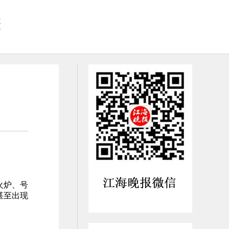
社
会
火炉、号
甚至出现