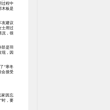
用过程中
部木板是
车友建议
女士用过
情况，很
外部是羽
发现，因
了“寒冬
较会接受
民家因忘
”时，要