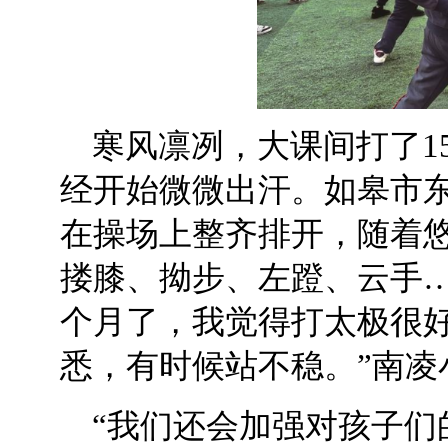
寒风凛冽，大课间打了1
经开始微微出汗。如皋市
在操场上整齐排开，随着
搂膝、拗步、左蹬、云手…
个月了，我觉得打太极很
悉，有时候站不稳。”南凌
“我们还会加强对孩子们