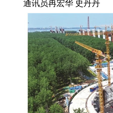
通讯员冉宏华 史丹丹