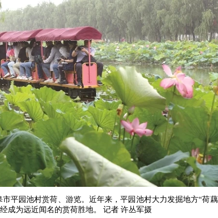
市平园池村赏荷、游览。近年来，平园池村大力发掘地方“荷藕
已经成为远近闻名的赏荷胜地。 记者 许丛军摄