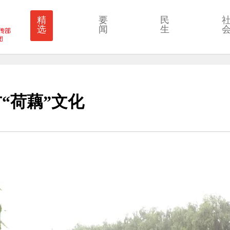
精
要
民
选
闻
生
“荷藕”文化