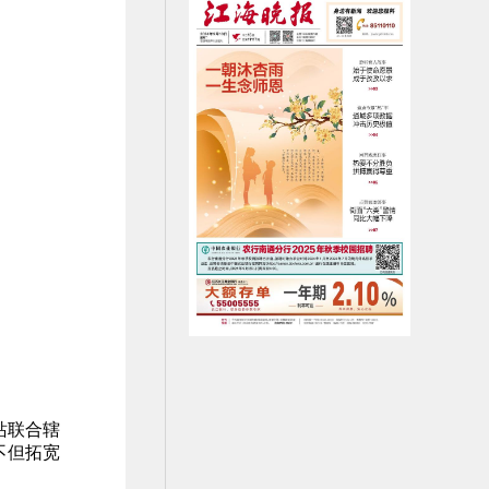
站联合辖
不但拓宽