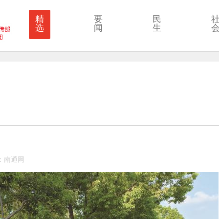
精
要
民
选
闻
生
来源：南通网