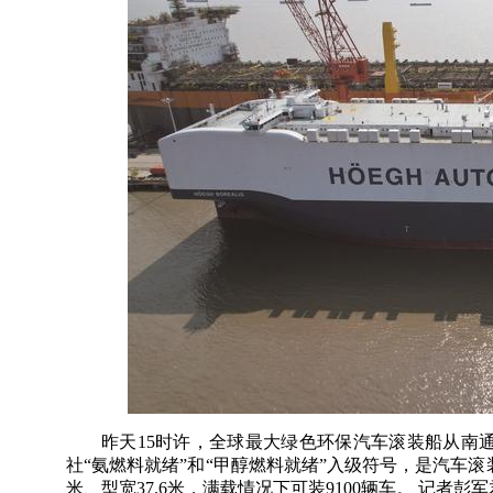
昨天15时许，全球最大绿色环保汽车滚装船从南
社“氨燃料就绪”和“甲醇燃料就绪”入级符号，是汽车滚
米、型宽37.6米，满载情况下可装9100辆车。 记者彭