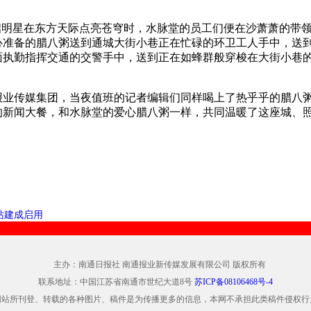
启明星在东方天际点亮苍穹时，水脉堂的员工们便在沙萧萧的带
心准备的腊八粥送到通城大街小巷正在忙碌的环卫工人手中，送
面执勤指挥交通的交警手中，送到正在如蜂群般穿梭在大街小巷
报业传媒集团，当夜值班的记者编辑们同样喝上了热乎乎的腊八
的新闻大餐，和水脉堂的爱心腊八粥一样，共同温暖了这座城、
站建成启用
主办：南通日报社 南通报业新传媒发展有限公司 版权所有
联系地址：中国江苏省南通市世纪大道8号
苏ICP备08106468号-4
网站所刊登、转载的各种图片、稿件是为传播更多的信息，本网不承担此类稿件侵权行