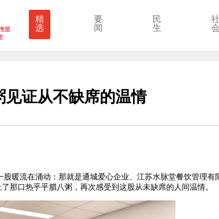
精
要
民
选
闻
生
粥见证从不缺席的温情
有一股暖流在涌动：那就是通城爱心企业、江苏水脉堂餐饮管理有
上了那口热乎乎腊八粥，再次感受到这股从未缺席的人间温情。