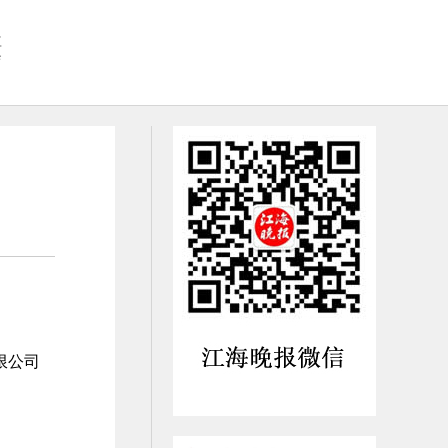
社
会
限公司