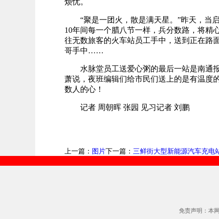
烦忧。
“聚是一团火，散是满天星。”昨天，当
10年间每一个腊八节一样，兵分数路，将精
往无数旅客的火车站员工手中，送到正在路
哥手中……
水脉堂员工送爱心粥的最后一站是南通
萧说，夜班编辑们给市民们送上的是有温度
数人的心！
记者 周朝晖 张园
见习记者 刘鹏
上一篇：
图片
下一篇：
三鲜街大型新能源汽车充电
免责声明：本