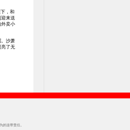
领下，和
到迎来送
的外卖小
粥。沙萧
照亮了无
为的连带责任。