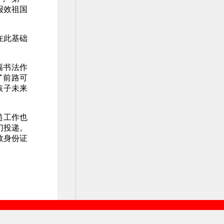
报效祖国
在此基础
幅书法作
了前路可
孩子未来
递工作也
门投递。
效身份证