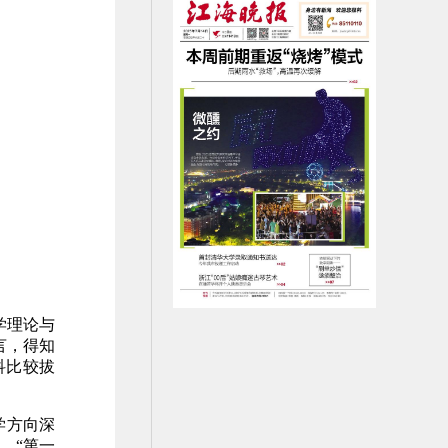
学理论与
言，得知
科比较拔
学方向深
，“第一