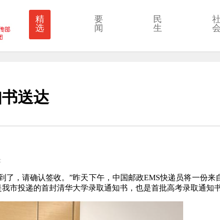
精
要
民
选
闻
生
知书送达
：
到了，请确认签收。”昨天下午，中国邮政EMS快递员将一份来
是我市投递的首封清华大学录取通知书，也是首批高考录取通知