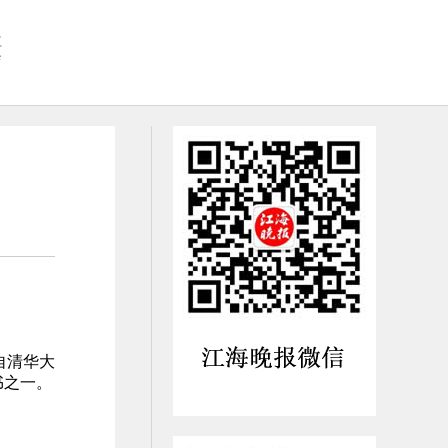
社
会
自清华大
书之一。