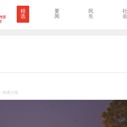
精
要
民
选
闻
生
来源：南通日报