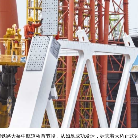
海铁路大桥中航道桥首节段，从如皋成功发运，标志着大桥正式迈