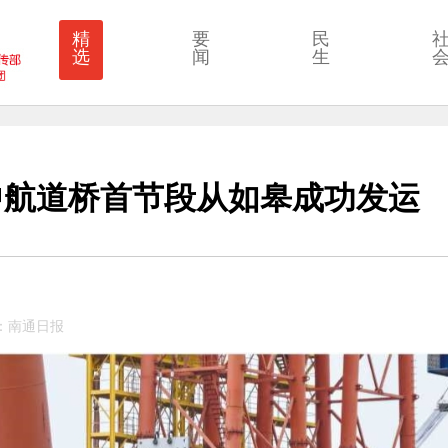
精
要
民
选
闻
生
中航道桥首节段从如皋成功发运
来源：南通日报