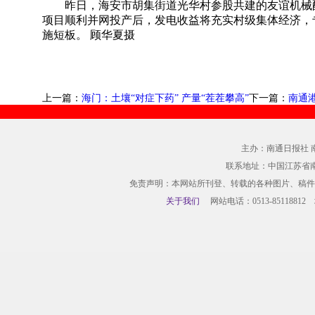
昨日，海安市胡集街道光华村参股共建的友谊机械
项目顺利并网投产后，发电收益将充实村级集体经济，
施短板。 顾华夏摄
上一篇：
海门：土壤“对症下药” 产量“茬茬攀高”
下一篇：
南通
主办：南通日报社 
联系地址：中国江苏省
免责声明：本网站所刊登、转载的各种图片、稿件
关于我们
网站电话：0513-85118812