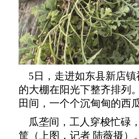
5日，走进如东县新店镇
的大棚在阳光下整齐排列
田间，一个个沉甸甸的西
瓜垄间，工人穿梭忙碌
筐（上图，记者 陆薇摄）