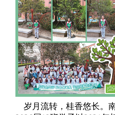
岁月流转，桂香悠长。