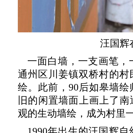
汪国辉
一面白墙，一支画笔，
通州区川姜镇双桥村的村
绘。此前，90后如皋墙
旧的闲置墙面上画上了南
观的生动墙绘，成为村里
1990年出生的汪国辉